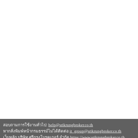
สอบถามการใช้งานทั่วไป:
help@srikrungbroker.co.th
หากสั่งพิมพ์หน้ากรมธรรม์ไม่ได้ติดต่อ
it_group@srikrungbroker.co.th
เว็บหลัก บริษัท ศรีกรุงโบรคเกอร์ จำกัด
https://www.srikrungbroker.co.th